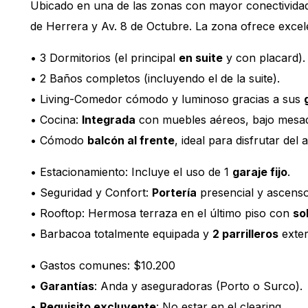
Ubicado en una de las zonas con mayor conectividad
de Herrera y Av. 8 de Octubre. La zona ofrece exce
• 3 Dormitorios (el principal
en suite
y con placard).
• 2 Baños completos (incluyendo el de la suite).
• Living-Comedor cómodo y luminoso gracias a sus
• Cocina:
Integrada
con muebles aéreos, bajo mesad
• Cómodo
balcón al frente
, ideal para disfrutar del a
• Estacionamiento: Incluye el uso de 1
garaje fijo
.
• Seguridad y Confort:
Portería
presencial y ascenso
• Rooftop: Hermosa terraza en el último piso con
so
• Barbacoa totalmente equipada y
2 parrilleros
exter
• Gastos comunes: $10.200
•
Garantías
: Anda y aseguradoras (Porto o Surco).
•
Requisito excluyente
: No estar en el clearing