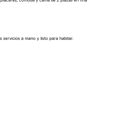
s, placares, cómoda y cama de 2 plazas en fina
s servicios a mano y listo para habitar.