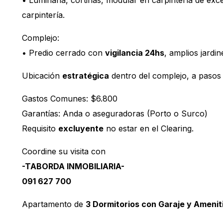
• Luminaria, cortinas, modular en carpintería de exce
carpintería.
Complejo:
• Predio cerrado con
vigilancia 24hs
, amplios jardi
Ubicación
estratégica
dentro del complejo, a pasos d
Gastos Comunes: $6.800
Garantías: Anda o aseguradoras (Porto o Surco)
Requisito
excluyente
no estar en el Clearing.
Coordine su visita con
-TABORDA INMOBILIARIA-
091 627 700
Apartamento de
3 Dormitorios con Garaje y Amenit