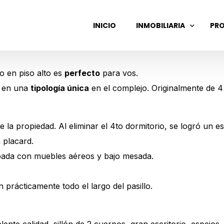
INICIO
INMOBILIARIA
PRO
o en piso alto es
perfecto
para vos.
GASTOS COMUNES
o en una
tipología única
en el complejo. Originalmente de 4
ADMINISTRACIÓN DE ALQ
VENTA DE PROPIEDADES
 de la propiedad. Al eliminar el 4to dormitorio, se logró un 
 placard.
pada con muebles aéreos y bajo mesada.
prácticamente todo el largo del pasillo.