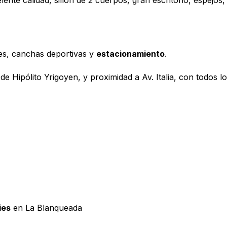
lente calidad, sillón de 2 cuerpos, gran escritorio, espejo
nes, canchas deportivas y
estacionamiento
.
e Hipólito Yrigoyen, y proximidad a Av. Italia, con todos lo
ies
en La Blanqueada