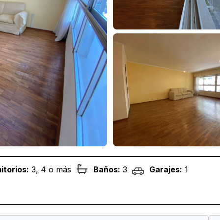
itorios:
3, 4 o más
Baños:
3
Garajes:
1