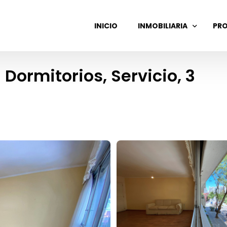
INICIO
INMOBILIARIA
PRO
ormitorios, Servicio, 3
GASTOS COMUNES
ADMINISTRACIÓN DE ALQ
VENTA DE PROPIEDADES